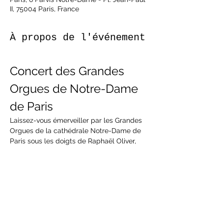
II, 75004 Paris, France
À propos de l'événement
Concert des Grandes 
Orgues de Notre-Dame 
de Paris
Laissez-vous émerveiller par les Grandes 
Orgues de la cathédrale Notre-Dame de 
Paris sous les doigts de Raphaël Oliver, 
concertiste organiste, improvisateur et 
compositeur. Vous pourrez entendre la 
richesse des sonorités les plus magiques 
dans la Cathédrale de France, Notre-
Dame de Paris.
À propos de Raphaël Oliver
Concertiste organiste