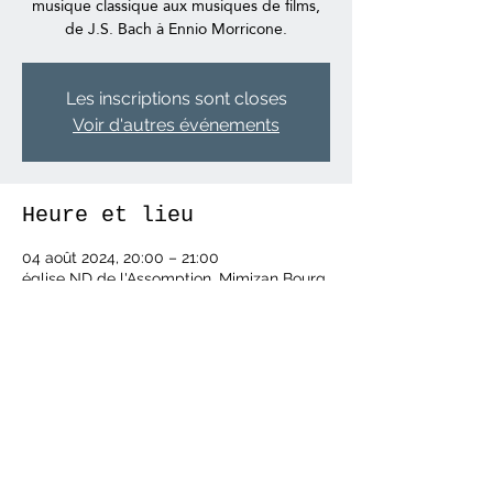
musique classique aux musiques de films,
de J.S. Bach à Ennio Morricone.
Les inscriptions sont closes
Voir d'autres événements
Heure et lieu
04 août 2024, 20:00 – 21:00
église ND de l'Assomption, Mimizan Bourg,
2 Av. de la Gare, 40200 Mimizan, France
Partager cet événement