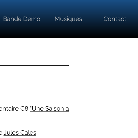
Bande Demo
Musiques
Contact
mentaire C8
"Une Saison a
de
Jules Cales
.