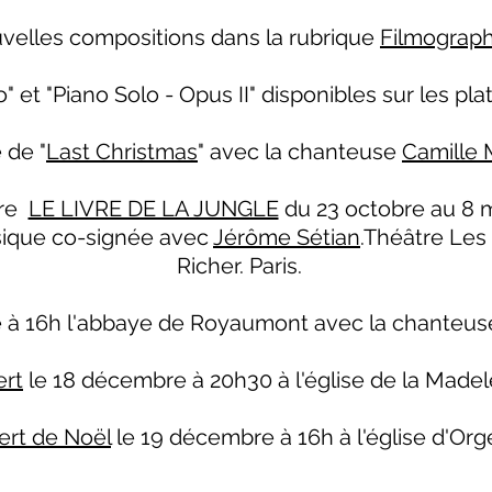
velles compositions dans la rubrique
Filmograph
o" et "Piano Solo - Opus II" disponibles sur les pl
 de "
Last Christmas
" avec la chanteuse
Camille M
tre
LE LIVRE DE LA JUNGLE
du 23 octobre au 8 m
sique co-signée avec
Jérôme Sétian
.Théâtre Les 
Richer. Paris.
 à 16h l'abbaye de Royaumont avec la chanteuse
rt
le 18 décembre à 20h30 à l'église de la Madel
rt de Noël
le 19 décembre à 16h à l'église d'Org